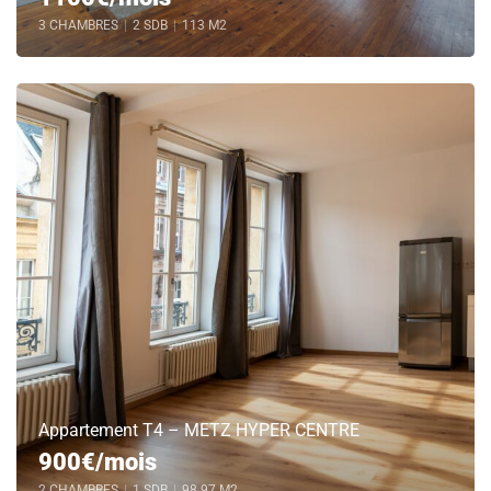
3 CHAMBRES
|
2 SDB
|
113 M2
Appartement T4 – METZ HYPER CENTRE
900€/mois
2 CHAMBRES
|
1 SDB
|
98.97 M2