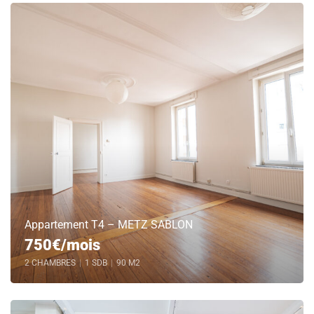
Appartement T4 – METZ SABLON
750€/mois
2 CHAMBRES
|
1 SDB
|
90 M2