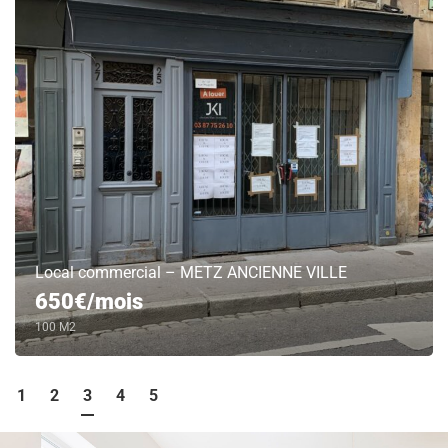
Local commercial – METZ ANCIENNE VILLE
650€/mois
100 M2
1
2
3
4
5