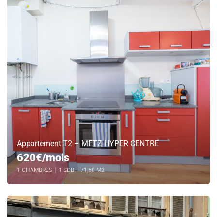
Appartement T2 – METZ HYPER CENTRE
620€/mois
1 CHAMBRES
|
1 SDB
|
71,50 M2