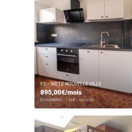
F3 – METZ NOUVELLE VILLE
895,00€/mois
2 CHAMBRES
|
1 SDB
|
66,19 M2