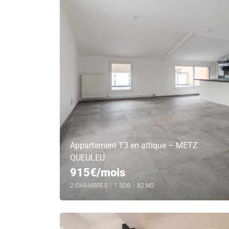
Appartement T3 en attique – METZ
QUEULEU
915€/mois
2 CHAMBRES
|
1 SDB
|
82 M2