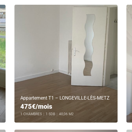
Appartement T1 – LONGEVILLE-LÈS-METZ
475€/mois
1 CHAMBRES
|
1 SDB
|
40,06 M2