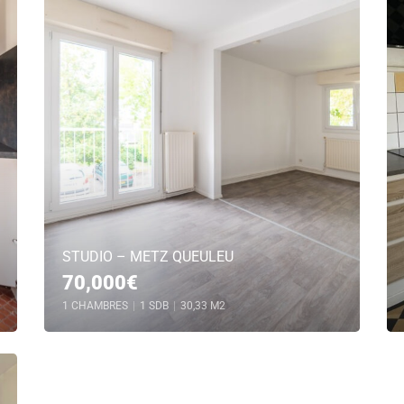
STUDIO – METZ QUEULEU
70,000€
1 CHAMBRES
|
1 SDB
|
30,33 M2