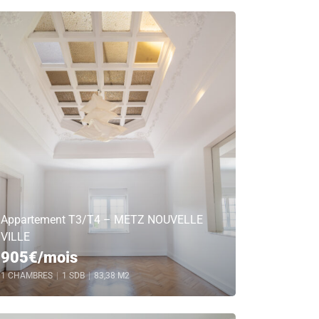
Appartement T3/T4 – METZ NOUVELLE
VILLE
905€/mois
1 CHAMBRES
|
1 SDB
|
83,38 M2