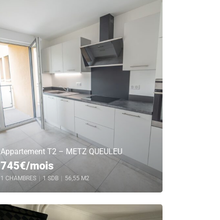
Appartement T2 – METZ QUEULEU
745€/mois
1 CHAMBRES
|
1 SDB
|
56,55 M2