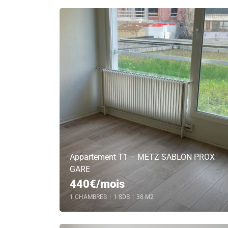
Appartement T1 – METZ SABLON PROX
GARE
440€/mois
1 CHAMBRES
|
1 SDB
|
38 M2