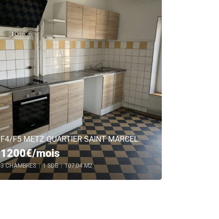
F4/F5 METZ QUARTIER SAINT MARCEL
1200€/mois
3 CHAMBRES
|
1 SDB
|
107,04 M2