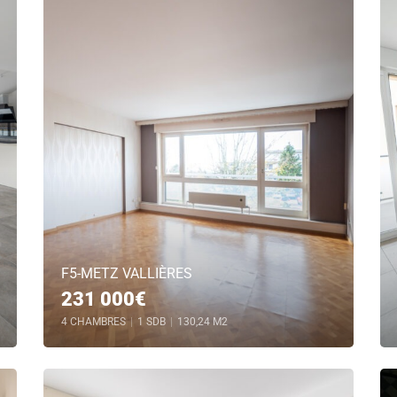
F5-METZ VALLIÈRES
231 000€
4 CHAMBRES
|
1 SDB
|
130,24 M2