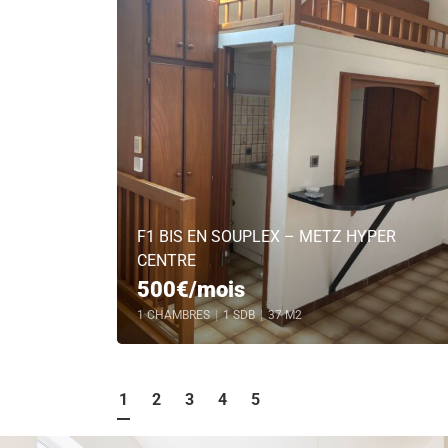
F1 BIS EN SOUPLEX – METZ HYPER
CENTRE
500€/mois
1 CHAMBRES
|
1 SDB
|
37 M2
1
2
3
4
5