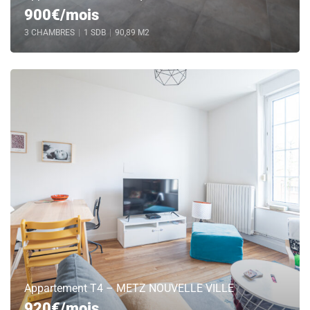
900€/mois
3 CHAMBRES
|
1 SDB
|
90,89 M2
Appartement T4 – METZ NOUVELLE VILLE
920€/mois