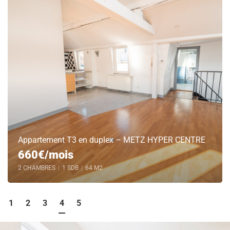
Appartement T3 en duplex – METZ HYPER CENTRE
660€/mois
2 CHAMBRES
|
1 SDB
|
64 M2
1
2
3
4
5