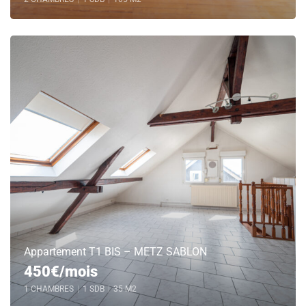
Appartement T1 BIS – METZ SABLON
450€/mois
1 CHAMBRES
|
1 SDB
|
35 M2