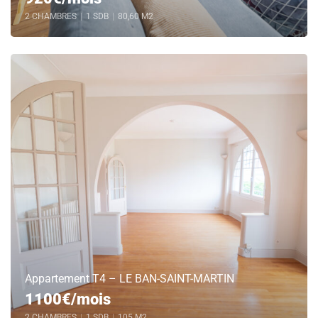
2 CHAMBRES
|
1 SDB
|
80,60 M2
Appartement T4 – LE BAN-SAINT-MARTIN
1100€/mois
2 CHAMBRES
|
1 SDB
|
105 M2