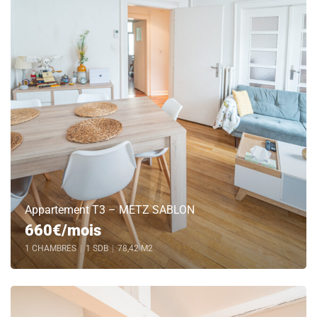
Appartement T3 – METZ SABLON
660€/mois
1 CHAMBRES
|
1 SDB
|
78,42 M2