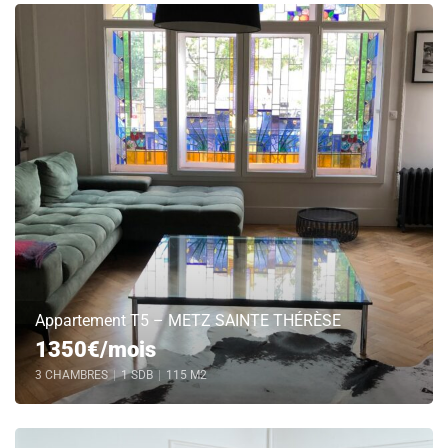
Appartement T5 – METZ SAINTE THÉRÈSE
1350€/mois
3 CHAMBRES
|
1 SDB
|
115 M2