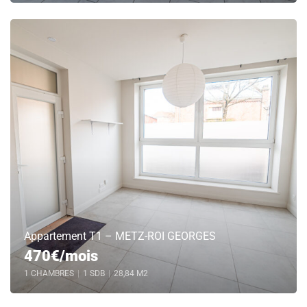
Appartement T1 – METZ-ROI GEORGES
470€/mois
1 CHAMBRES
|
1 SDB
|
28,84 M2