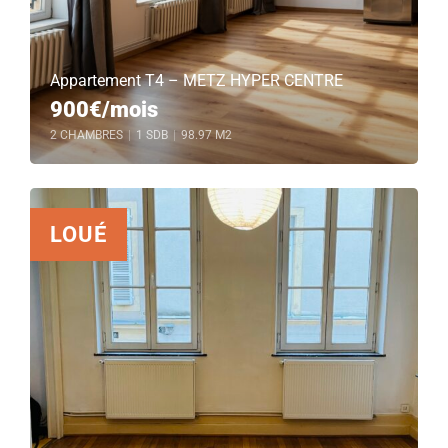
Appartement T4 – METZ HYPER CENTRE
900€/mois
2 CHAMBRES
|
1 SDB
|
98.97 M2
LOUÉ