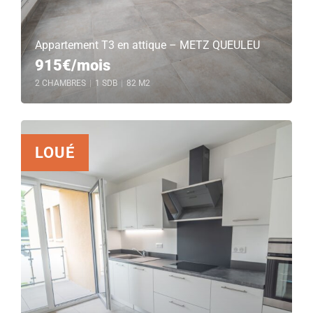
Appartement T3 en attique – METZ QUEULEU
915€/mois
2 CHAMBRES
|
1 SDB
|
82 M2
LOUÉ