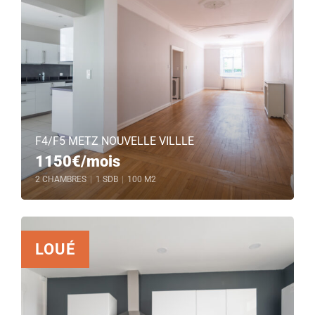
F4/F5 METZ NOUVELLE VILLLE
1150€/mois
2 CHAMBRES
|
1 SDB
|
100 M2
LOUÉ