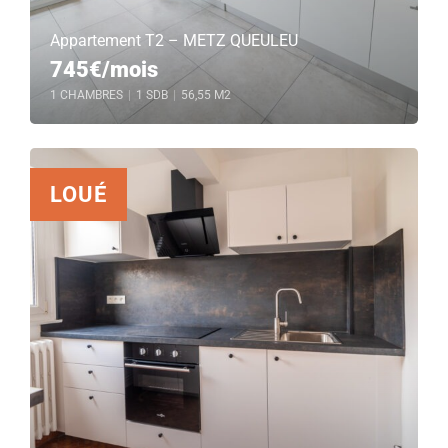
Appartement T2 – METZ QUEULEU
745€/mois
1 CHAMBRES
|
1 SDB
|
56,55 M2
LOUÉ