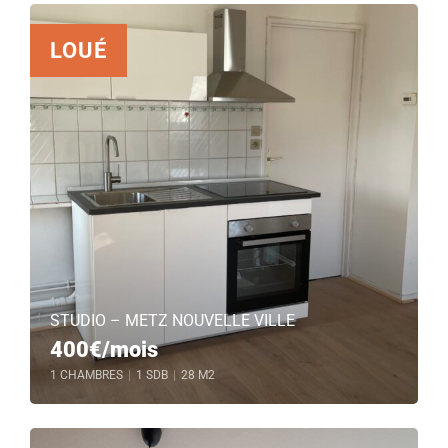
LOUÉ
STUDIO – METZ NOUVELLE VILLE
400€/mois
1 CHAMBRES
|
1 SDB
|
28 M2