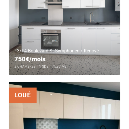
F3/F4 Boulevard St Symphorien / Rénové
750€/mois
2 CHAMBRES
|
1 SDB
|
75,37 M2
LOUÉ