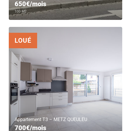
650€/mois
100 M2
LOUÉ
Appartement T3 – METZ QUEULEU
700€/mois