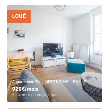
LOUÉ
Appartement T4 – METZ NOUVELLE VILLE
920€/mois
2 CHAMBRES
|
1 SDB
|
80,60 M2