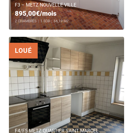
F3 – METZ NOUVELLE VILLE
895,00€/mois
2 CHAMBRES
|
1 SDB
|
66,19 M2
LOUÉ
F4/F5 METZ QUARTIER SAINT MARCEL