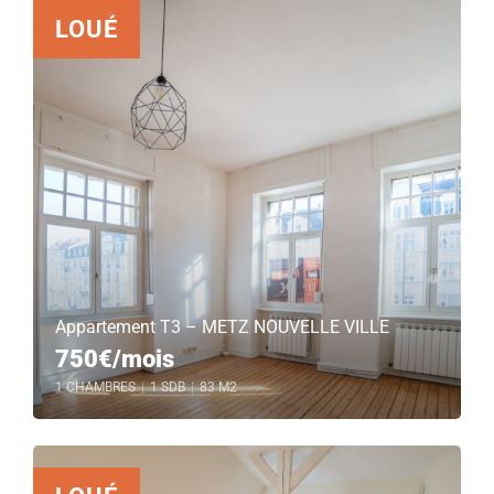
LOUÉ
Appartement T3 – METZ NOUVELLE VILLE
750€/mois
1 CHAMBRES
|
1 SDB
|
83 M2