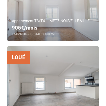
Appartement T3/T4 – METZ NOUVELLE VILLE
905€/mois
1 CHAMBRES
|
1 SDB
|
83,38 M2
LOUÉ