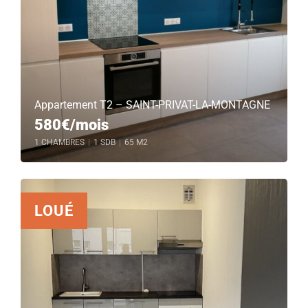
Appartement T2 – SAINT-PRIVAT-LA-MONTAGNE
580€/mois
1 CHAMBRES
|
1 SDB
|
65 M2
LOUÉ