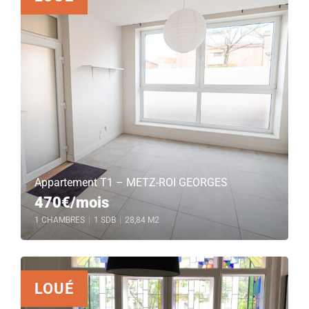
Appartement T1 – METZ-ROI GEORGES
470€/mois
1 CHAMBRES
|
1 SDB
|
28,84 M2
LOUÉ