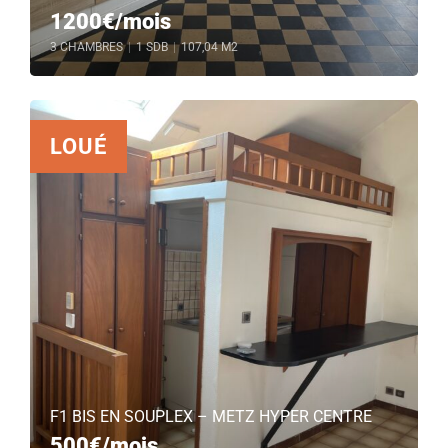
1200€/mois
3 CHAMBRES
|
1 SDB
|
107,04 M2
LOUÉ
F1 BIS EN SOUPLEX – METZ HYPER CENTRE
500€/mois