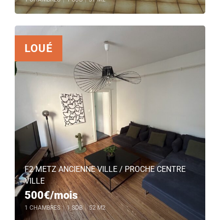
LOUÉ
F2 METZ ANCIENNE VILLE / PROCHE CENTRE
VILLE
500€/mois
1 CHAMBRES
|
1 SDB
|
52 M2