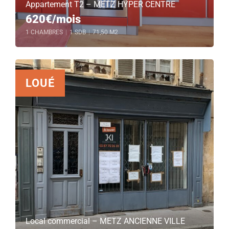
Appartement T2 – METZ HYPER CENTRE
620€/mois
1 CHAMBRES
|
1 SDB
|
71,50 M2
LOUÉ
Local commercial – METZ ANCIENNE VILLE