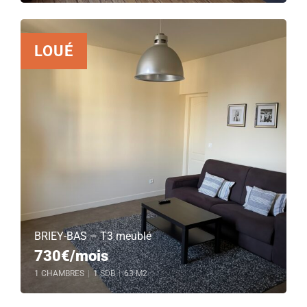
LOUÉ
BRIEY-BAS – T3 meublé
730€/mois
1 CHAMBRES
|
1 SDB
|
63 M2