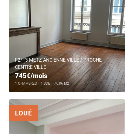
F2/F3 METZ ANCIENNE VILLE / PROCHE
CENTRE VILLE
745€/mois
1 CHAMBRES
|
1 SDB
|
76,86 M2
LOUÉ