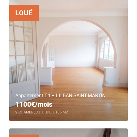
LOUÉ
Appartement T4 – LE BAN-SAINT-MARTIN
1100€/mois
2 CHAMBRES
|
1 SDB
|
105 M2