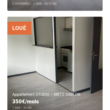
2 CHAMBRES
|
1 SDB
|
60,75 M2
LOUÉ
Appartement STUDIO – METZ SABLON
350€/mois
1 SDB
|
22 M2