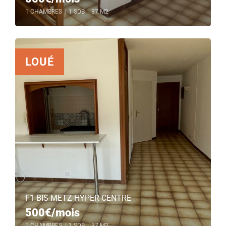
1 CHAMBRES
|
1 SDB
|
37 M2
LOUÉ
F1 BIS METZ HYPER CENTRE
500€/mois
1 CHAMBRES
|
1 SDB
|
37 M2