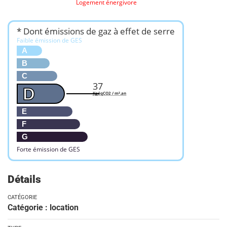
Logement énergivore
* Dont émissions de gaz à effet de serre
Faible émission de GES
A
B
C
37
D
KgéqCO2 / m².an
E
F
G
Forte émission de GES
Détails
CATÉGORIE
Catégorie : location