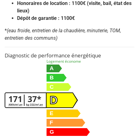
Honoraires de location : 1100€ (visite, bail, état des
lieux)
Dépôt de garantie : 1100€
*
(eau froide, entretien de la chaudière, minuterie, TOM,
entretien des communs)
Diagnostic de performance énergétique
Logement économe
A
B
C
171
37*
D
KWh/m².an
kg CO2/m².an
E
F
G