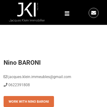
Nino BARONI
jacques.klein.immeubles@gmail.com
0622391808
WORK WITH NINO BARONI