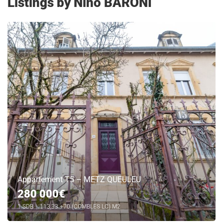
Listings by Nino BARONI
Appartement T5 – METZ QUEULEU
280 000€
1 SDB
|
113,33 +70 (COMBLES LC) M2