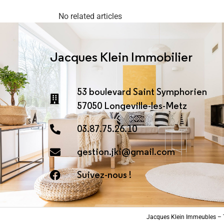
No related articles
Jacques Klein Immobilier
53 boulevard Saint Symphorien
57050 Longeville-les-Metz
03.87.75.26.10
gestion.jki@gmail.com
Suivez-nous !
Jacques Klein Immeubles – T