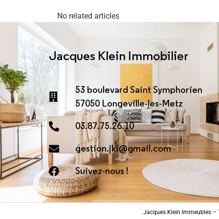
No related articles
Jacques Klein Immobilier
53 boulevard Saint Symphorien
57050 Longeville-les-Metz
03.87.75.26.10
gestion.jki@gmail.com
Suivez-nous !
Jacques Klein Immeubles – T