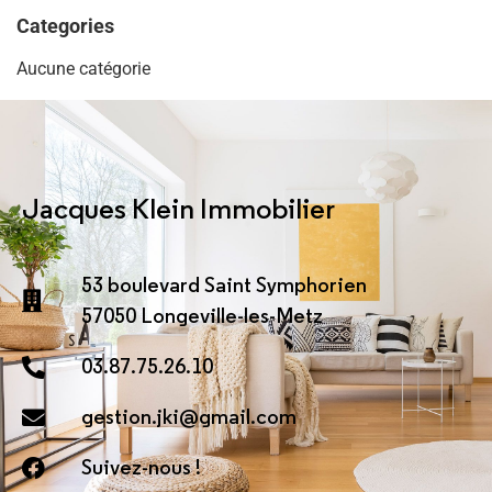
Categories
Aucune catégorie
Jacques Klein Immobilier
53 boulevard Saint Symphorien
57050 Longeville-les-Metz
03.87.75.26.10
gestion.jki@gmail.com
Suivez-nous !